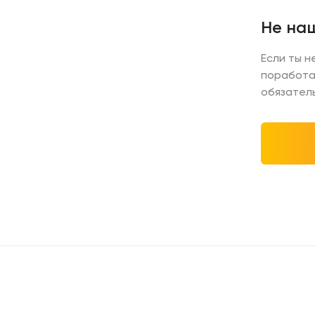
Не на
Если ты н
поработат
обязател